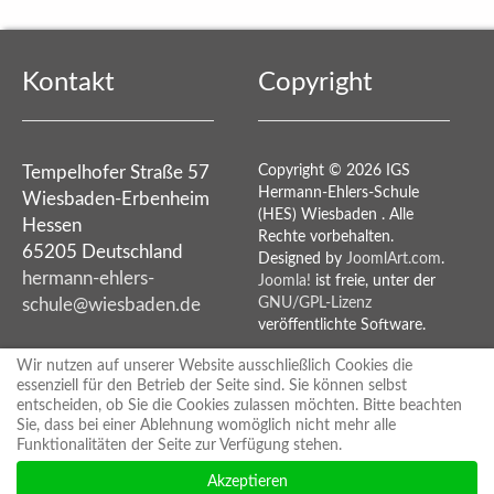
Kontakt
Copyright
Tempelhofer Straße 57
Copyright © 2026 IGS
Hermann-Ehlers-Schule
Wiesbaden-Erbenheim
(HES) Wiesbaden . Alle
Hessen
Rechte vorbehalten.
65205 Deutschland
Designed by
JoomlArt.com
.
hermann-ehlers-
Joomla!
ist freie, unter der
schule@wiesbaden.de
GNU/GPL-Lizenz
veröffentlichte Software.
Wir nutzen auf unserer Website ausschließlich Cookies die
essenziell für den Betrieb der Seite sind. Sie können selbst
Rechtshinweise
entscheiden, ob Sie die Cookies zulassen möchten. Bitte beachten
Sie, dass bei einer Ablehnung womöglich nicht mehr alle
Funktionalitäten der Seite zur Verfügung stehen.
Akzeptieren
Impressum/Disclaimer
·