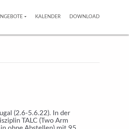
NGEBOTE
KALENDER
DOWNLOAD
al (2.6-5.6.22). In der
isziplin TALC (Two Arm
in ohne Abstellen) mit 95