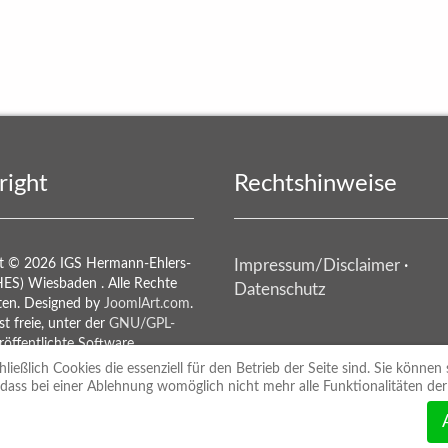
eln 2021"
right
Rechtshinweise
t © 2026 IGS Hermann-Ehlers-
Impressum/Disclaimer
·
HES) Wiesbaden . Alle Rechte
Datenschutz
ten. Designed by
JoomlArt.com
.
st freie, unter der
GNU/GPL-
öffentlichte Software.
ießlich Cookies die essenziell für den Betrieb der Seite sind. Sie können 
 dass bei einer Ablehnung womöglich nicht mehr alle Funktionalitäten der