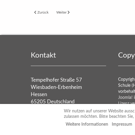
Vorheriger Beitrag: Die Preisverleihung zum Kunstwettbewerb
Nächster Beitrag: Erfolg im Wettbewerb "Stadtrad
Zurück
Weiter
Kontakt
Copy
Tempelhofer Straße 57
Copyrigh
Schule (
Wiesbaden-Erbenheim
vorbehal
Hessen
Joomla!
i
65205 Deutschland
Lizenz
ver
hermann-ehlers-
Wir nutzen auf unserer Website ausschl
schule@wiesbaden.de
zulassen möchten. Bitte beachten Sie,
Weitere Informationen
Impressum