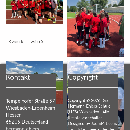
Vorheriger Beitrag: Bundesjugendspiele 2024
Nächster Beitrag: Das mobile Repair-Café der BUNDjugend*) an 
Zurück
Weiter
Kontakt
Copyright
Tempelhofer Straße 57
Copyright © 2026 IGS
Hermann-Ehlers-Schule
Wiesbaden-Erbenheim
(HES) Wiesbaden . Alle
Hessen
Rechte vorbehalten.
65205 Deutschland
Designed by
JoomlArt.com
.
hermann-ehlers-
Joomla!
ist freie, unter der