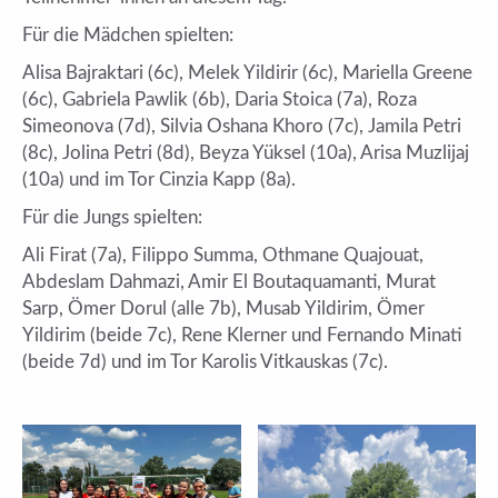
Für die Mädchen spielten:
Alisa Bajraktari (6c), Melek Yildirir (6c), Mariella Greene
(6c), Gabriela Pawlik (6b), Daria Stoica (7a), Roza
Simeonova (7d), Silvia Oshana Khoro (7c), Jamila Petri
(8c), Jolina Petri (8d), Beyza Yüksel (10a), Arisa Muzlijaj
(10a) und im Tor Cinzia Kapp (8a).
Für die Jungs spielten:
Ali Firat (7a), Filippo Summa, Othmane Quajouat,
Abdeslam Dahmazi, Amir El Boutaquamanti, Murat
Sarp, Ömer Dorul (alle 7b), Musab Yildirim, Ömer
Yildirim (beide 7c), Rene Klerner und Fernando Minati
(beide 7d) und im Tor Karolis Vitkauskas (7c).