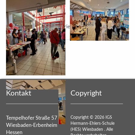
Wiesbaden, 23.09.2024 Hanni Köhler
(Koordinatorin für Berufsorientierung)
Vorheriger Beitrag: Kunstprojekt im Jahrgang 6: Ägyptische Papierreliefs
Nächster Beitrag: Kreative Tonkunst aus dem Werkstattband Kreat
Zurück
Weiter
Kontakt
Copyright
Tempelhofer Straße 57
Copyright © 2026 IGS
Hermann-Ehlers-Schule
Wiesbaden-Erbenheim
(HES) Wiesbaden . Alle
Hessen