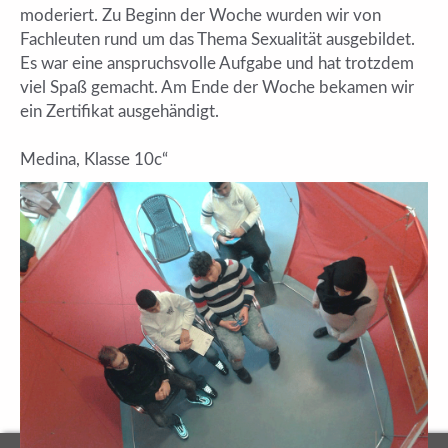
moderiert. Zu Beginn der Woche wurden wir von
Fachleuten rund um das Thema Sexualität ausgebildet.
Es war eine anspruchsvolle Aufgabe und hat trotzdem
viel Spaß gemacht. Am Ende der Woche bekamen wir
ein Zertifikat ausgehändigt.
Medina, Klasse 10c“
Vorheriger Beitrag: Schul­sanitäter­fort­­bildung JRK an der HES
Nächster Beitrag: Sozial­kompetenz­training für Mädchen
Zurück
Weiter