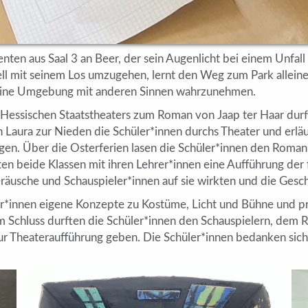
denten aus Saal 3 an Beer, der sein Augenlicht bei einem Unfal
nell mit seinem Los umzugehen, lernt den Weg zum Park alleine 
 seine Umgebung mit anderen Sinnen wahrzunehmen.
 Hessischen Staatstheaters zum Roman von Jaap ter Haar dur
 Laura zur Nieden die Schüler*innen durchs Theater und erläu
gen. Über die Osterferien lasen die Schüler*innen den Roma
en beide Klassen mit ihren Lehrer*innen eine Aufführung der 
eräusche und Schauspieler*innen auf sie wirkten und die Gesc
üler*innen eigene Konzepte zu Kostüme, Licht und Bühne und p
m Schluss durften die Schüler*innen den Schauspielern, dem 
r Theateraufführung geben. Die Schüler*innen bedanken sich ga